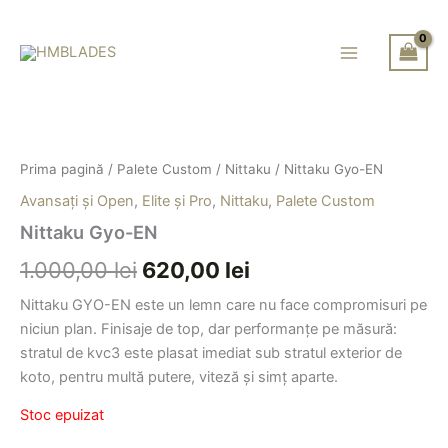
Skip
to
content
Prețul
Prețul
inițial
curent
Prima pagină
/
Palete Custom
/
Nittaku
/ Nittaku Gyo-EN
a
este:
Avansați și Open
,
Elite și Pro
,
Nittaku
,
Palete Custom
fost:
620,00 lei.
Nittaku Gyo-EN
1.000,00 lei.
1.000,00
lei
620,00
lei
Nittaku GYO-EN este un lemn care nu face compromisuri pe
niciun plan. Finisaje de top, dar performanțe pe măsură:
stratul de kvc3 este plasat imediat sub stratul exterior de
koto, pentru multă putere, viteză și simț aparte.
Stoc epuizat