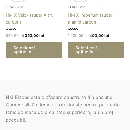
fost:
350,00 lei.
are
fost:
400,00 lei.
are
Elite și Pro
Elite și Pro
520,00 lei.
1.200,00 lei.
mai
ma
HM X-Velox (super X aryl
HM X-Imperium (super
multe
mu
carbon)
aramid carbon)
variații.
vari
Opțiunile
Opț
Evaluat la
Evaluat la
520,00
lei
350,00
lei
1.200,00
lei
400,00
lei
5.00
5.00
pot
po
din 5
din 5
fi
fi
Selectează
Selectează
opțiunile
opțiunile
alese
ale
în
în
pagina
pa
produsului.
pro
HM Blades este o afacere construită din pasiune.
Comercializăm lemne profesionale pentru palete de
tenis de masă de o calitate superioară, la un preț
accesibil.