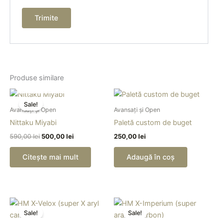
Produse similare
OUT OF STOCK
Prețul
Prețul
inițial
curent
Sale!
a
este:
Avansați și Open
Avansați și Open
fost:
500,00 lei.
Nittaku Miyabi
Paletă custom de buget
590,00 lei.
590,00
lei
500,00
lei
250,00
lei
Citește mai mult
Adaugă în coș
Prețul
Prețul
Prețul
Prețul
Acest
Ac
inițial
curent
inițial
curent
Sale!
Sale!
produs
pr
a
este:
a
este: