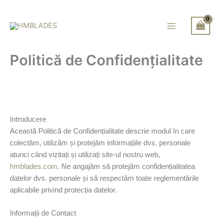
Skip
to
content
Politică de Confidențialitate
Introducere
Această Politică de Confidențialitate descrie modul în care
colectăm, utilizăm și protejăm informațiile dvs. personale
atunci când vizitați și utilizați site-ul nostru web,
hmblades.com
. Ne angajăm să protejăm confidențialitatea
datelor dvs. personale și să respectăm toate reglementările
aplicabile privind protecția datelor.
Informații de Contact