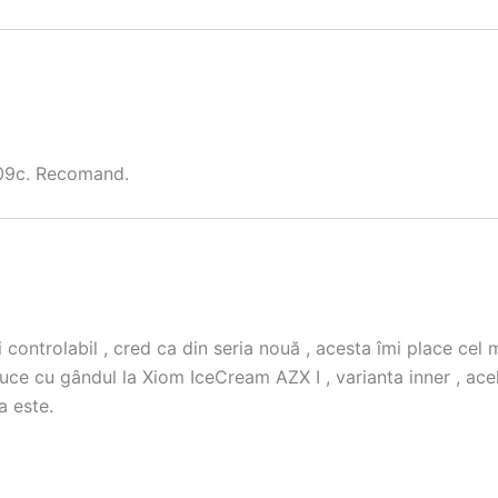
 09c. Recomand.
i controlabil , cred ca din seria nouă , acesta îmi place cel 
ce cu gândul la Xiom IceCream AZX I , varianta inner , acel
a este.