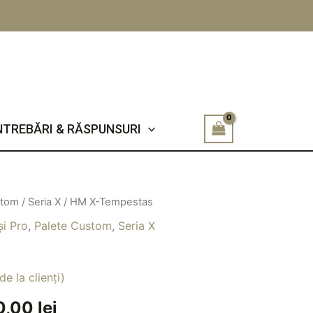
NTREBĂRI & RĂSPUNSURI
stom
/
Seria X
/ HM X-Tempestas
țul
Prețul
și Pro
,
Palete Custom
,
Seria X
ial
curent
este:
de la clienți)
t:
400,00 lei.
0,00
lei