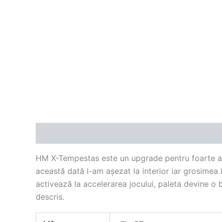
Descriere
Informații suplimentare
Recenzii 
HM X-Tempestas este un upgrade pentru foarte ap
această dată l-am așezat la interior iar grosimea l
activează la accelerarea jocului, paleta devine o
descris.