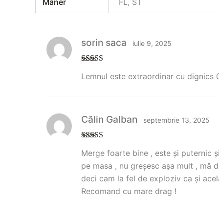
Mâner
FL, ST
sorin saca
iulie 9, 2025
Evaluat la
5
Lemnul este extraordinar cu dignics
din 5
Călin Galban
septembrie 13, 2025
Evaluat la
5
Merge foarte bine , este și puternic ș
din 5
pe masa , nu greșesc așa mult , mă du
deci cam la fel de exploziv ca și acel
Recomand cu mare drag !