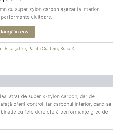
00,00 lei.
mn cu super zylon carbon așezat la interior,
i performanțe uluitoare.
daugă în coș
en
,
Elite și Pro
,
Palete Custom
,
Seria X
ași strat de super x-zylon carbon, dar de
afață oferă control, iar carbonul interior, când se
ombinație cu fețe dure oferă performanțe greu de