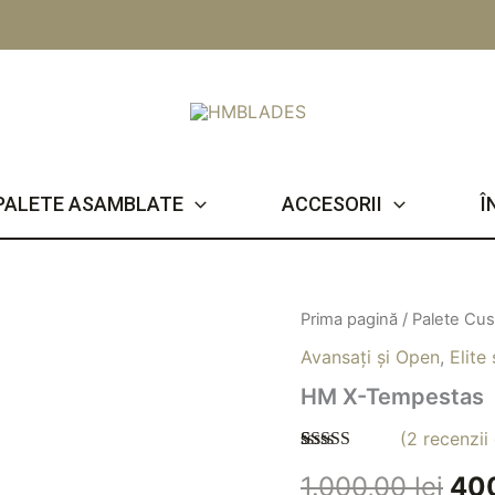
PALETE ASAMBLATE
ACCESORII
Î
Cantitate
Prima pagină
/
Palete Cu
Pre
HM
Avansați și Open
,
Elite 
X-
iniț
Tempestas
HM X-Tempestas
a
(
2
recenzii 
fos
Evaluat la
2
1.000,00
lei
40
5.00
din 5 pe