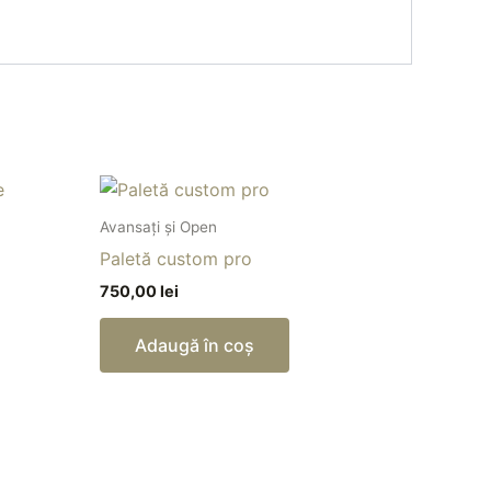
Avansați și Open
Paletă custom pro
750,00
lei
Adaugă în coș