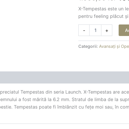
1.0
baza a
evaluări de la
X-Tempestas este un le
clienți
pentru feeling plăcut ș
-
+
A
Categorii:
Avansați și Op
(2)
reciatul Tempestas din seria Launch. X-Tempestas are acel
emnului a fost mărită la 6.2 mm. Stratul de limba de la supr
 bestie. Tempestas poate fi îmblânzit cu fețe moi sau, în c