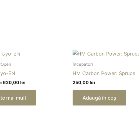
OUT OF STOCK
Prețul
Prețul
inițial
curent
a
este:
i Open
Începători
fost:
620,00 lei.
Gyo-EN
HM Carbon Power: Spruce
1.000,00 lei.
ei
620,00
lei
250,00
lei
te mai mult
Adaugă în coș