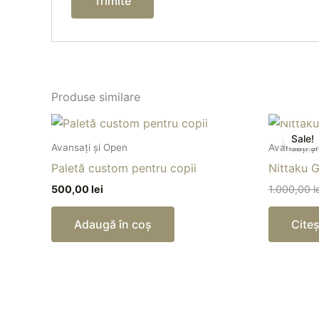
Produse similare
Sale!
Avansați și Open
Avansați ș
Paletă custom pentru copii
Nittaku 
500,00
lei
1.000,00
l
Adaugă în coș
Citeș